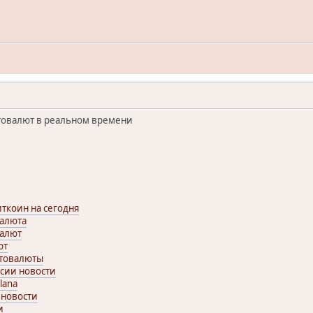
товалют в реальном времени
ткоин на сегодня
валюта
валют
ют
птовалюты
ссии новости
lana
 новости
и