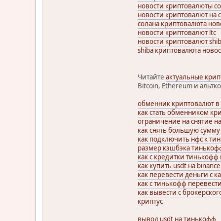
новости криптовалюты с
новости криптовалют на 
солана криптовалюта нов
новости криптовалют ltc
новости криптовалют shi
shiba криптовалюта ново
Читайте
актуальные кри
Bitcoin, Ethereum и альтк
обменник криптовалют в
как стать обменником кр
ограничение на снятие 
как снять большую сумму
как подключить нфс к ти
размер кэшбэка тинькоф
как с кредитки тинькофф
как купить usdt на binance
как перевести деньги с 
как с тинькофф перевести
как вывести с брокерског
криптус
вывод usdt на тинькофф