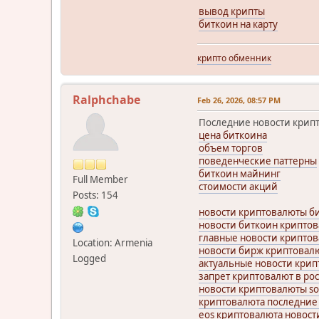
вывод крипты
биткоин на карту
крипто обменник
Ralphchabe
Feb 26, 2026, 08:57 PM
Последние новости крип
цена биткоина
объем торгов
поведенческие паттерны
биткоин майнинг
Full Member
стоимости акций
Posts: 154
новости криптовалюты би
новости биткоин крипто
главные новости крипто
Location: Armenia
новости бирж криптовал
Logged
актуальные новости кри
запрет криптовалют в ро
новости криптовалюты so
криптовалюта последние
eos криптовалюта новост