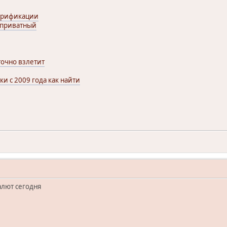
ерификации
 приватный
точно взлетит
и с 2009 года как найти
алют сегодня