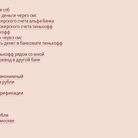
я спб
 деньги через смс
керского счета альфа банка
рокерского счета тинькофф
ькофф
ф через смс
ть денег в банкомате тинькофф
ькофф рядом со мной
ревод в другой банк
 анонимный
а рубли
ерификации
убли
 москве