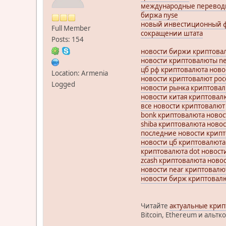
международные перевод
биржа nyse
новый инвестиционный 
Full Member
сокращении штата
Posts: 154
новости биржи криптовал
новости криптовалюты n
цб рф криптовалюта ново
Location: Armenia
новости криптовалют рос
Logged
новости рынка криптовал
новости китая криптовал
все новости криптовалют
bonk криптовалюта новос
shiba криптовалюта ново
последние новости крипт
новости цб криптовалюта
криптовалюта dot новост
zcash криптовалюта ново
новости near криптовалю
новости бирж криптовал
Читайте
актуальные кри
Bitcoin, Ethereum и альтк