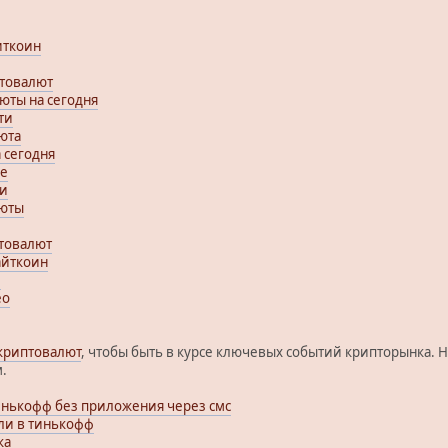
иткоин
птовалют
юты на сегодня
ти
юта
 сегодня
ge
ти
люты
птовалют
айткоин
и
eo
криптовалют
, чтобы быть в курсе ключевых событий крипторынка. 
.
тинькофф без приложения через смс
бли в тинькофф
ка