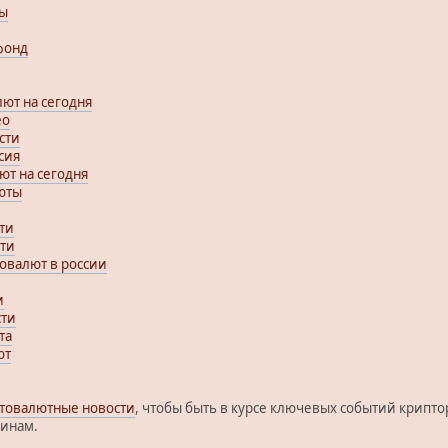
ы
фонд
ют на сегодня
eo
сти
сия
ют на сегодня
юты
ти
сти
овалют в россии
и
сти
та
ют
птовалютные новости
, чтобы быть в курсе ключевых событий крипт
оинам.