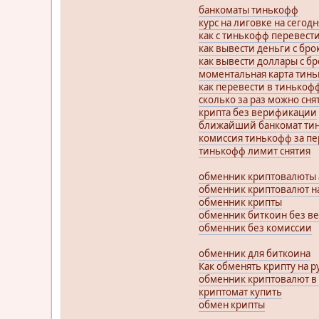
банкоматы тинькофф
курс на лиговке на сегодн
как с тинькофф перевести
как вывести деньги с бро
как вывести доллары с б
моментальная карта тин
как перевести в тинькоф
сколько за раз можно сня
крипта без верификации
ближайший банкомат тин
комиссия тинькофф за пе
тинькофф лимит снятия
обменник криптовалюты
обменник криптовалют н
обменник крипты
обменник биткоин без в
обменник без комиссии
обменник для биткоина
Как обменять крипту на р
обменник криптовалют в
криптомат купить
обмен крипты