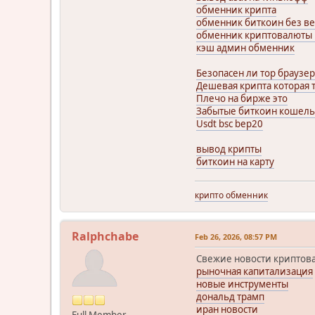
обменник крипта
обменник биткоин без в
обменник криптовалюты
кэш админ обменник
Безопасен ли тор браузер
Дешевая крипта которая 
Плечо на бирже это
Забытые биткоин кошельк
Usdt bsc bep20
вывод крипты
биткоин на карту
крипто обменник
Ralphchabe
Feb 26, 2026, 08:57 PM
Свежие новости криптов
рыночная капитализация
новые инструменты
дональд трамп
иран новости
Full Member