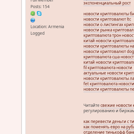
экспоненциальный рост
Posts: 154
новости криптовалюты б
новости криптовалют ltc
новости о листингах кри
Location: Armenia
новости рынка криптовал
Logged
криптовалюта трон новос
китай новости криптовал
новости криптовалюты на
новости криптовалют do
криптовалюта сша новос
китай новости криптова
fil криптовалюта новости
актуальные новости кри
новости криптовалюты л
fet криптовалюта новост
новости криптовалюты n
Читайте
свежие новости 
регулированию и биржам
как перевести деньги с 
как поменять евро на ру
отделение тинькофф бан