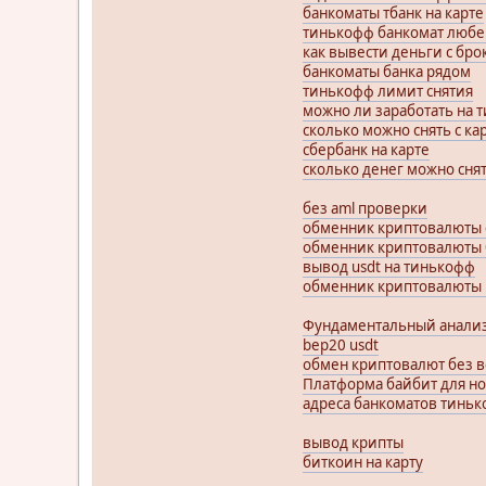
банкоматы тбанк на карте
тинькофф банкомат люб
как вывести деньги с бро
банкоматы банка рядом
тинькофф лимит снятия
можно ли заработать на
сколько можно снять с к
сбербанк на карте
сколько денег можно сня
без aml проверки
обменник криптовалюты 
обменник криптовалюты
вывод usdt на тинькофф
обменник криптовалюты 
Фундаментальный анали
bep20 usdt
обмен криптовалют без 
Платформа байбит для н
адреса банкоматов тинь
вывод крипты
биткоин на карту