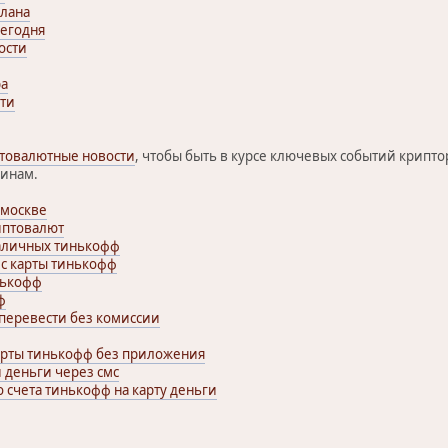
олана
сегодня
ости
ba
сти
птовалютные новости
, чтобы быть в курсе ключевых событий крипт
оинам.
 москве
иптовалют
наличных тинькофф
 с карты тинькофф
нькофф
ф
 перевести без комиссии
карты тинькофф без приложения
 деньги через смс
о счета тинькофф на карту деньги