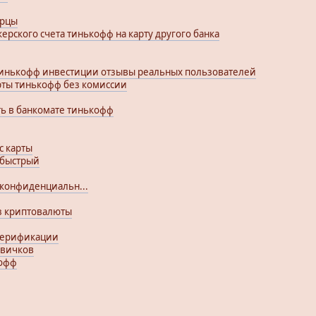
ерцы
керского счета тинькофф на карту другого банка
 тинькофф инвестиции отзывы реальных пользователей
арты тинькофф без комиссии
ть в банкомате тинькофф
с карты
 быстрый
конфиденциальн...
з криптовалюты
верификации
овичков
кофф