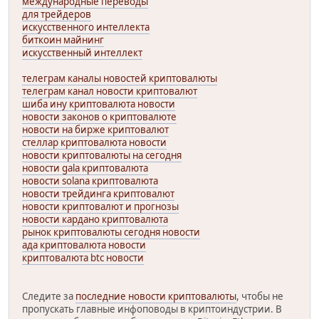
международные переводы
для трейдеров
искусственного интеллекта
биткоин майнинг
искусственный интеллект
телеграм каналы новостей криптовалюты
телеграм канал новости криптовалют
шиба ину криптовалюта новости
новости законов о криптовалюте
новости на бирже криптовалют
стеллар криптовалюта новости
новости криптовалюты на сегодня
новости gala криптовалюта
новости solana криптовалюта
новости трейдинга криптовалют
новости криптовалют и прогнозы
новости кардано криптовалюта
рынок криптовалюты сегодня новости
ада криптовалюта новости
криптовалюта btc новости
Следите за
последние новости криптовалюты
, чтобы не
пропускать главные инфоповоды в криптоиндустрии. В