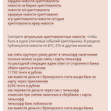
кардано новости криптовалюты
новости на бирже криптовалюты
новости sol криптовалюта
эфириум новости криптовалют
xrp криптовалюта новости сегодня
криптовалюта эфир новости
Смотрите
актуальные криптовалютные новости
, чтобы
быть в курсе ключевых событий крипторынка. В разделе
публикуются новости по BTC, ETH и другим монетам.
как снять крупную сумму денег в тинькофф наличными
сколько можно за раз снять с карты тинькофф
по расходной операции ждем ответ от стороннего банка
обмен крипты в москве
11700 тенге в рублях
как вывести деньги с брокерского счета альфа банк на
карту через приложение
6290 тенге в рублях
как перевести деньги через смс с тинькофф
комиссия при снятии наличных в сбербанке с карты
тинькофф
тинькофф банк поблизости
как вывести деньги с брокерского счета альфа банка