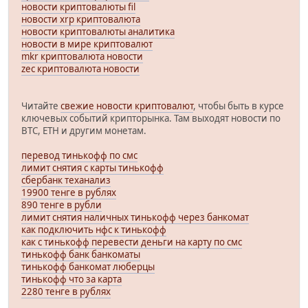
новости криптовалюты fil
новости xrp криптовалюта
новости криптовалюты аналитика
новости в мире криптовалют
mkr криптовалюта новости
zec криптовалюта новости
Читайте
свежие новости криптовалют
, чтобы быть в курсе
ключевых событий крипторынка. Там выходят новости по
BTC, ETH и другим монетам.
перевод тинькофф по смс
лимит снятия с карты тинькофф
сбербанк теханализ
19900 тенге в рублях
890 тенге в рубли
лимит снятия наличных тинькофф через банкомат
как подключить нфс к тинькофф
как с тинькофф перевести деньги на карту по смс
тинькофф банк банкоматы
тинькофф банкомат люберцы
тинькофф что за карта
2280 тенге в рублях