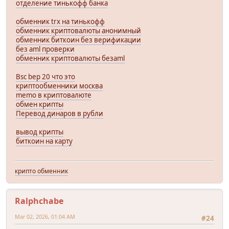
отделение тинькофф банка
обменник trx на тинькофф
обменник криптовалюты анонимный
обменник биткоин без верификации
без aml проверки
обменник криптовалюты безaml
Bsc bep 20 что это
криптообменники москва
memo в криптовалюте
обмен крипты
Перевод динаров в рубли
вывод крипты
биткоин на карту
крипто обменник
Ralphchabe
Mar 02, 2026, 01:04 AM
#24