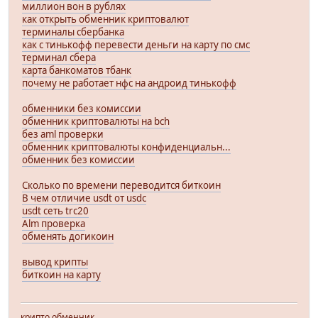
миллион вон в рублях
как открыть обменник криптовалют
терминалы сбербанка
как с тинькофф перевести деньги на карту по смс
терминал сбера
карта банкоматов тбанк
почему не работает нфс на андроид тинькофф
обменники без комиссии
обменник криптовалюты на bch
без aml проверки
обменник криптовалюты конфиденциальн...
обменник без комиссии
Сколько по времени переводится биткоин
В чем отличие usdt от usdc
usdt сеть trc20
Alm проверка
обменять догикоин
вывод крипты
биткоин на карту
крипто обменник