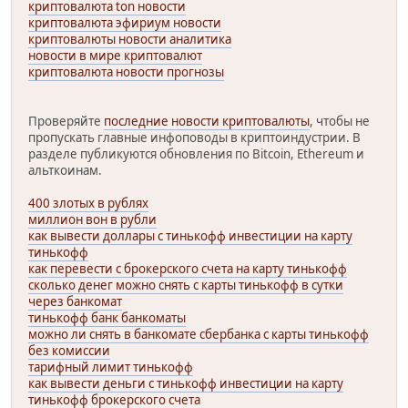
криптовалюта ton новости
криптовалюта эфириум новости
криптовалюты новости аналитика
новости в мире криптовалют
криптовалюта новости прогнозы
Проверяйте
последние новости криптовалюты
, чтобы не
пропускать главные инфоповоды в криптоиндустрии. В
разделе публикуются обновления по Bitcoin, Ethereum и
альткоинам.
400 злотых в рублях
миллион вон в рубли
как вывести доллары с тинькофф инвестиции на карту
тинькофф
как перевести с брокерского счета на карту тинькофф
сколько денег можно снять с карты тинькофф в сутки
через банкомат
тинькофф банк банкоматы
можно ли снять в банкомате сбербанка с карты тинькофф
без комиссии
тарифный лимит тинькофф
как вывести деньги с тинькофф инвестиции на карту
тинькофф брокерского счета