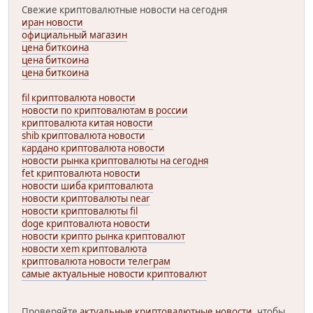
Свежие криптовалютные новости на сегодня
иран новости
официальный магазин
цена биткоина
цена биткоина
цена биткоина
fil криптовалюта новости
новости по криптовалютам в россии
криптовалюта китая новости
shib криптовалюта новости
кардано криптовалюта новости
новости рынка криптовалюты на сегодня
fet криптовалюта новости
новости шиба криптовалюта
новости криптовалюты near
новости криптовалюты fil
doge криптовалюта новости
новости крипто рынка криптовалют
новости xem криптовалюта
криптовалюта новости телеграм
самые актуальные новости криптовалют
Проверяйте
актуальные криптовалютные новости
, чтобы