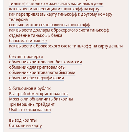
тинькофф сколько можно снять наличных в день
как вывести инвестиции из тинькофф на карту
как перепривязать карту тинькофф к другому номеру
телефона
сколько можно снять наличных тинькофф
как вывести доллары с брокерского счета тинькофф
отделение тинькофф банка
банкомат тинькофф
как вывести с брокерского счета тинькофф на карту деньги
без aml проверки
обменник криптовалют без комиссии
обменник для криптовалюты
обменник криптовалюты быстрый
обменник без верификации
5 биткоинов в рублях
Быстрый обмен криптовалюты
Можно ли обналичить биткоины
Три вершины трейдинг
Usdt это какая валюта
вывод крипты
биткоин на карту