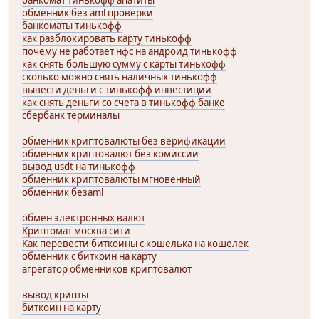
банкомат тинькофф апатиты
обменник без aml проверки
банкоматы тинькофф
как разблокировать карту тинькофф
почему не работает нфс на андроид тинькофф
как снять большую сумму с карты тинькофф
сколько можно снять наличных тинькофф
вывести деньги с тинькофф инвестиции
как снять деньги со счета в тинькофф банке
сбербанк терминалы
обменник криптовалюты без верификации
обменник криптовалют без комиссии
вывод usdt на тинькофф
обменник криптовалюты мгновенный
обменник безaml
обмен электронных валют
Криптомат москва сити
Как перевести биткоины с кошелька на кошелек
обменник с биткоин на карту
агрегатор обменников криптовалют
вывод крипты
биткоин на карту