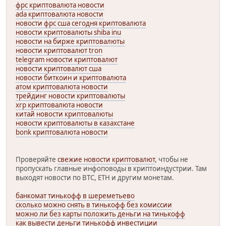
фрс криптовалюта новости
ada криптовалюта новости
новости фрс сша сегодня криптовалюта
новости криптовалюты shiba inu
новости на бирже криптовалюты
новости криптовалют tron
telegram новости криптовалют
новости криптовалют сша
новости биткоин и криптовалюта
атом криптовалюта новости
трейдинг новости криптовалюты
xrp криптовалюта новости
китай новости криптовалюты
новости криптовалюты в казахстане
bonk криптовалюта новости
Проверяйте
свежие новости криптовалют
, чтобы не
пропускать главные инфоповоды в криптоиндустрии. Там
выходят новости по BTC, ETH и другим монетам.
банкомат тинькофф в шереметьево
сколько можно снять в тинькофф без комиссии
можно ли без карты положить деньги на тинькофф
как вывести деньги тинькофф инвестиции