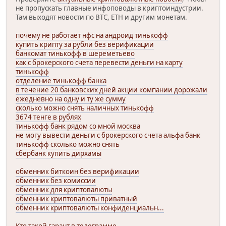
не пропускать главные инфоповоды в криптоиндустрии.
Там выходят новости по BTC, ETH и другим монетам.
почему не работает нфс на андроид тинькофф
купить крипту за рубли без верификации
банкомат тинькофф в шереметьево
как с брокерского счета перевести деньги на карту
тинькофф
отделение тинькофф банка
в течение 20 банковских дней акции компании дорожали
ежедневно на одну и ту же сумму
сколько можно снять наличных тинькофф
3674 тенге в рублях
тинькофф банк рядом со мной москва
не могу вывести деньги с брокерского счета альфа банк
тинькофф сколько можно снять
сбербанк купить дирхамы
обменник биткоин без верификации
обменник без комиссии
обменник для криптовалюты
обменник криптовалюты приватный
обменник криптовалюты конфиденциальн...
Кто такой гарант в телеграмме