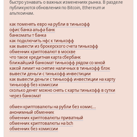
быстро узнавать о важных изменениях рынка. В разделе
публикуются обновления по Bitcoin, Ethereum и
альткоинам.
как поменять евро на рубли в тинькофф
офис банка альфа банк
банкоматы т банка
как подключить нфс к тинькофф
как вывести из брокерского счета тинькофф
обменник криптовалют в москве
что такое кредитная карта сбербанк
ближайший банкомат тинькофф рядом со мной
какой лимит на снятие наличных в тинькофф блэк
вывести деньги с тинькофф инвестиции
как вывести деньги с тинькофф инвестиции на карту
тинькофф без комиссии
сколько денег можно снять с карты тинькофф в сутки
через банкомат
обмен криптовалюты на рубли без комис...
анонимный обменник
обменник криптовалюты приватный
обменник криптовалюты на bch
обменник без комиссии