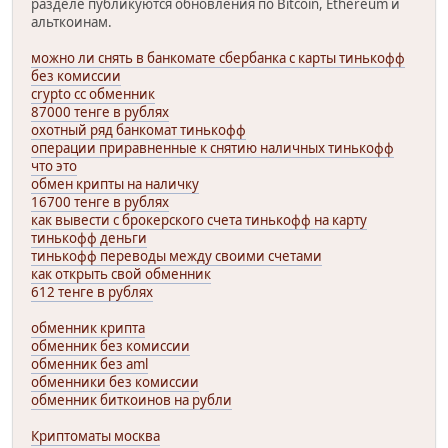
разделе публикуются обновления по Bitcoin, Ethereum и
альткоинам.
можно ли снять в банкомате сбербанка с карты тинькофф
без комиссии
crypto cc обменник
87000 тенге в рублях
охотный ряд банкомат тинькофф
операции приравненные к снятию наличных тинькофф
что это
обмен крипты на наличку
16700 тенге в рублях
как вывести с брокерского счета тинькофф на карту
тинькофф деньги
тинькофф переводы между своими счетами
как открыть свой обменник
612 тенге в рублях
обменник крипта
обменник без комиссии
обменник без aml
обменники без комиссии
обменник биткоинов на рубли
Криптоматы москва