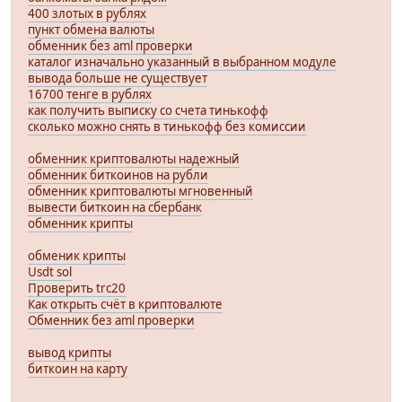
400 злотых в рублях
пункт обмена валюты
обменник без aml проверки
каталог изначально указанный в выбранном модуле
вывода больше не существует
16700 тенге в рублях
как получить выписку со счета тинькофф
сколько можно снять в тинькофф без комиссии
обменник криптовалюты надежный
обменник биткоинов на рубли
обменник криптовалюты мгновенный
вывести биткоин на сбербанк
обменник крипты
обменик крипты
Usdt sol
Проверить trc20
Как открыть счёт в криптовалюте
Обменник без aml проверки
вывод крипты
биткоин на карту