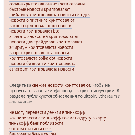
солана криптовалюта новости сегодня
быстрые новости криптовалют
шиба ину криптовалюта новости сегодня
новости о листинге криптовалют
закон о криптовалютах новости
новости криптовалют btc
агрегатор новостей криптовалюты
новости для трейдеров криптовалют
эфириум криптовалюта новости
запрет криптовалюты новости
криптовалюта polka dot новости
новости биткоин и криптовалюта
ethereum криптовалюта новости
Следите за
свежие новости криптовалют
, чтобы не
пропускать главные инфоповоды в криптоиндустрии. В
разделе публикуются обновления по Bitcoin, Ethereum и
альткоинам.
не могу перевести деньги в тинькофф
как перевести с тинькофф по смс на другую карту
тинькофф банк поблизости
банкоматы тинькофф
банкоматы банка рядом