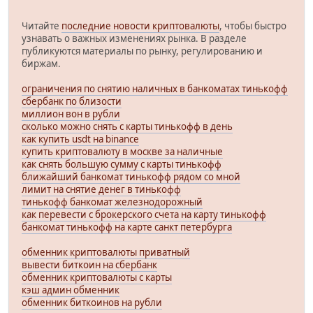
Читайте
последние новости криптовалюты
, чтобы быстро
узнавать о важных изменениях рынка. В разделе
публикуются материалы по рынку, регулированию и
биржам.
ограничения по снятию наличных в банкоматах тинькофф
сбербанк по близости
миллион вон в рубли
сколько можно снять с карты тинькофф в день
как купить usdt на binance
купить криптовалюту в москве за наличные
как снять большую сумму с карты тинькофф
ближайший банкомат тинькофф рядом со мной
лимит на снятие денег в тинькофф
тинькофф банкомат железнодорожный
как перевести с брокерского счета на карту тинькофф
банкомат тинькофф на карте санкт петербурга
обменник криптовалюты приватный
вывести биткоин на сбербанк
обменник криптовалюты с карты
кэш админ обменник
обменник биткоинов на рубли