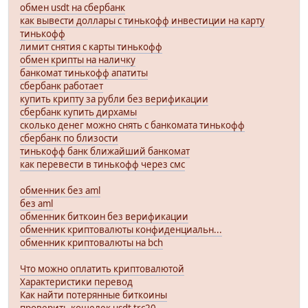
обмен usdt на сбербанк
как вывести доллары с тинькофф инвестиции на карту
тинькофф
лимит снятия с карты тинькофф
обмен крипты на наличку
банкомат тинькофф апатиты
сбербанк работает
купить крипту за рубли без верификации
сбербанк купить дирхамы
сколько денег можно снять с банкомата тинькофф
сбербанк по близости
тинькофф банк ближайший банкомат
как перевести в тинькофф через смс
обменник без aml
без aml
обменник биткоин без верификации
обменник криптовалюты конфиденциальн...
обменник криптовалюты на bch
Что можно оплатить криптовалютой
Характеристики перевод
Как найти потерянные биткоины