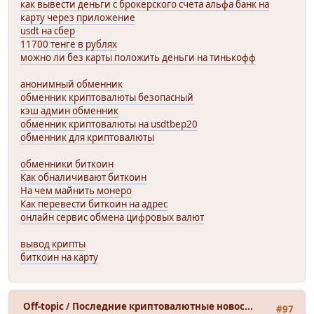
как вывести деньги с брокерского счета альфа банк на
карту через приложение
usdt на сбер
11700 тенге в рублях
можно ли без карты положить деньги на тинькофф
анонимный обменник
обменник криптовалюты безопасный
кэш админ обменник
обменник криптовалюты на usdtbep20
обменник для криптовалюты
обменники биткоин
Как обналичивают биткоин
На чем майнить монеро
Как перевести биткоин на адрес
онлайн сервис обмена цифровых валют
вывод крипты
биткоин на карту
Off-topic
/
Последние криптовалютные новос...
#97