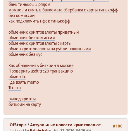
банк тинькофф рядом
можно ли снять в банкомате сбербанка с карты тинькофф
без комиссии
как подключить нфс к тинькофф
обменник криптовалюты приватный
обменник без комиссии
обменник криптовалюты с карты
обмен криптовалюты на рубли наличными
обменник без кус
Как обналичить биткоин в москве
Проверить usdt trc20 транзакцию
обмен ltc
Где взять memo
Trc это
вывод крипты
биткоин на карту
Off-topic
/
Актуальные новости криптовалют...
#100
Last post by
Ralphchabe
- Feb 27, 2026, 04:29 AM