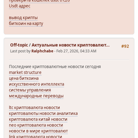
проверить кошелек usdt trc20
Usdt адрес
вывод крипты
биткоин на карту
Off-topic
/
Актуальные новости криптовалют...
#92
Last post by
Ralphchabe
- Feb 27, 2026, 04:33 AM
Последние криптовалютные новости сегодня
market structure
цена биткоина
искусственного интеллекта
системы управления
международные переводы
ltc криптовалюта новости
криптовалюты новости аналитика
криптовалюта китай новости
neo криптовалюта новости
новости в мире криптовалют
link криптовалюта новости