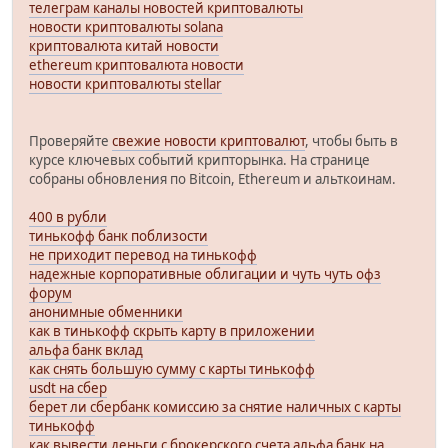
телеграм каналы новостей криптовалюты
новости криптовалюты solana
криптовалюта китай новости
ethereum криптовалюта новости
новости криптовалюты stellar
Проверяйте
свежие новости криптовалют
, чтобы быть в
курсе ключевых событий крипторынка. На странице
собраны обновления по Bitcoin, Ethereum и альткоинам.
400 в рубли
тинькофф банк поблизости
не приходит перевод на тинькофф
надежные корпоративные облигации и чуть чуть офз
форум
анонимные обменники
как в тинькофф скрыть карту в приложении
альфа банк вклад
как снять большую сумму с карты тинькофф
usdt на сбер
берет ли сбербанк комиссию за снятие наличных с карты
тинькофф
как вывести деньги с брокерского счета альфа банк на