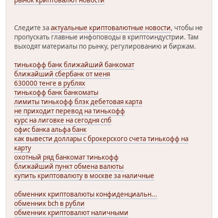
рынок криптовалют новости
Следите за
актуальные криптовалютные новости
, чтобы не
пропускать главные инфоповоды в криптоиндустрии. Там
выходят материалы по рынку, регулированию и биржам.
тинькофф банк ближайший банкомат
ближайший сбербанк от меня
630000 тенге в рублях
тинькофф банк банкоматы
лимиты тинькофф блэк дебетовая карта
не приходит перевод на тинькофф
курс на лиговке на сегодня спб
офис банка альфа банк
как вывести доллары с брокерского счета тинькофф на
карту
охотный ряд банкомат тинькофф
ближайший пункт обмена валюты
купить криптовалюту в москве за наличные
обменник криптовалюты конфиденциальн...
обменник bch в рубли
обменник криптовалют наличными