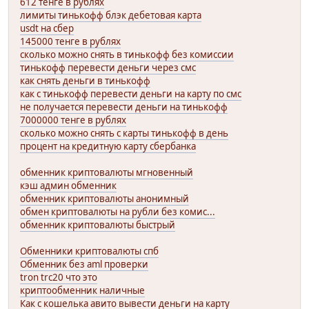
612 тенге в рублях
лимиты тинькофф блэк дебетовая карта
usdt на сбер
145000 тенге в рублях
сколько можно снять в тинькофф без комиссии
тинькофф перевести деньги через смс
как снять деньги в тинькофф
как с тинькофф перевести деньги на карту по смс
не получается перевести деньги на тинькофф
7000000 тенге в рублях
сколько можно снять с карты тинькофф в день
процент на кредитную карту сбербанка
обменник криптовалюты мгновенный
кэш админ обменник
обменник криптовалюты анонимный
обмен криптовалюты на рубли без комис...
обменник криптовалюты быстрый
Обменники криптовалюты спб
Обменник без aml проверки
tron trc20 что это
криптообменник наличные
Как с кошелька авито вывести деньги на карту