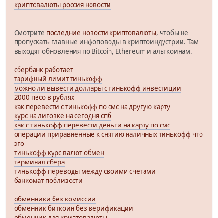
криптовалюты россия новости
Смотрите
последние новости криптовалюты
, чтобы не
пропускать главные инфоповоды в криптоиндустрии. Там
выходят обновления по Bitcoin, Ethereum и альткоинам.
сбербанк работает
тарифный лимит тинькофф
можно ли вывести доллары с тинькофф инвестиции
2000 песо в рублях
как перевести с тинькофф по смс на другую карту
курс на лиговке на сегодня спб
как с тинькофф перевести деньги на карту по смс
операции приравненные к снятию наличных тинькофф что
это
тинькофф курс валют обмен
терминал сбера
тинькофф переводы между своими счетами
банкомат поблизости
обменники без комиссии
обменник биткоин без верификации
обменник для криптовалюты